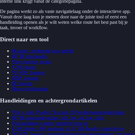
interne link krijgt vanaf de categoriepagina.
De pagina werkt zo als vaste navigatielaag onder de interactieve app.
Vanuit deze laag kun je meteen door naar de juiste tool of eerst een
handleiding openen als je wilt weten welke route het best past bij je
taak, invoer of workflow.
Direct naar een tool
IP-adres checken & browserinfo
HTTP statuscodes
Ping / latency meten
CORS tester
WHOIS Lookup
DNS Lookup
IP Lookup
Browserinformatie
Handleidingen en achtergrondartikelen
Wat is mijn IP-adres? Locatie, ISP en browserinfo bekijken
HTTP statuscodes uitleg: alle 1xx t/m 5xx codes
Ping en latency meten vanuit je browser
CORS tester: API-endpoint op CORS-headers controleren
WHOIS Lookup: registratiegegevens van een domein opvragen