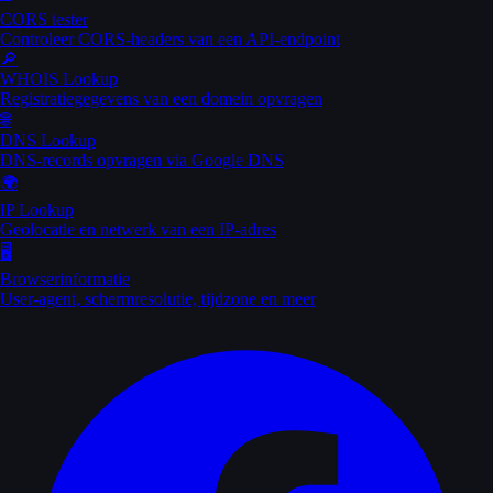
CORS tester
Controleer CORS-headers van een API-endpoint
🔎
WHOIS Lookup
Registratiegegevens van een domein opvragen
🌐
DNS Lookup
DNS-records opvragen via Google DNS
🌍
IP Lookup
Geolocatie en netwerk van een IP-adres
🖥️
Browserinformatie
User-agent, schermresolutie, tijdzone en meer