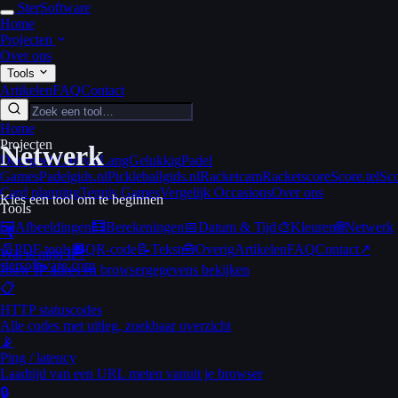
Ster
Software
Home
Projecten
Over ons
Tools
Artikelen
FAQ
Contact
Home
Projecten
Netwerk
Doorgeef Cadeau
LangGelukkig
Padel
Games
Padelgids.nl
Pickleballgids.nl
Racketcam
Racketscore
Score.tel
Sco
Card planning
Tennis Games
Vergelijk Occasions
Over ons
Kies een tool om te beginnen
Tools
🖼️
Afbeeldingen
🧮
Berekeningen
📅
Datum & Tijd
🎨
Kleuren
🌐
Netwerk
🔍
📄
PDF tools
🔲
QR-code
📝
Tekst
🧰
Overig
Artikelen
FAQ
Contact
↗
Wat is mijn IP?
stersoftware.com
Jouw IP-adres en browsergegevens bekijken
📋
HTTP statuscodes
Alle codes met uitleg, zoekbaar overzicht
📡
Ping / latency
Laadtijd van een URL meten vanuit je browser
🔒