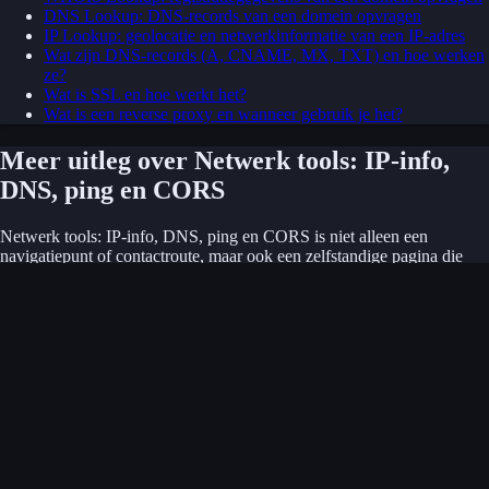
DNS Lookup: DNS-records van een domein opvragen
IP Lookup: geolocatie en netwerkinformatie van een IP-adres
Wat zijn DNS-records (A, CNAME, MX, TXT) en hoe werken
ze?
Wat is SSL en hoe werkt het?
Wat is een reverse proxy en wanneer gebruik je het?
Meer uitleg over Netwerk tools: IP-info,
DNS, ping en CORS
Netwerk tools: IP-info, DNS, ping en CORS is niet alleen een
navigatiepunt of contactroute, maar ook een zelfstandige pagina die
context moet geven aan bezoekers en zoekmachines. Netwerktools: IP-
info, DNS lookup, HTTP statuscodes, latency meten, CORS testen,
WHOIS en browserinfo. Alles gratis in je browser. Daarom staat hier
extra tekst die duidelijk maakt wat je op deze pagina kunt verwachten,
welke rol deze route speelt binnen de site en waarom deze informatie
relevant is binnen het geheel van Ster Software.
Voor bezoekers helpt dit om sneller te bepalen of ze op de juiste plek
zitten. Voor zoekmachines helpt het om de pagina beter te
onderscheiden van andere hubs en utility-pagina's. Dat is vooral
belangrijk bij categoriepagina's en servicepagina's die anders vooral uit